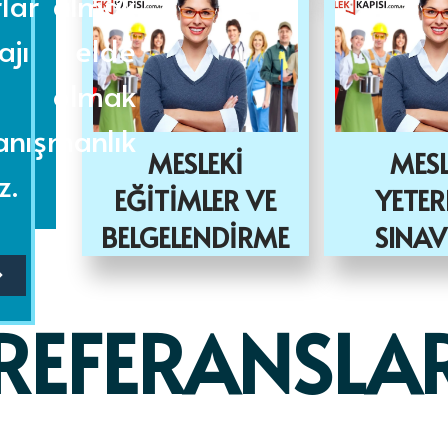
rlar almak
ajı elde
cı olmak
nışmanlık
MESLEKİ
MESL
z.
EĞİTİMLER VE
YETER
BELGELENDİRME
SINAV
REFERANSLA