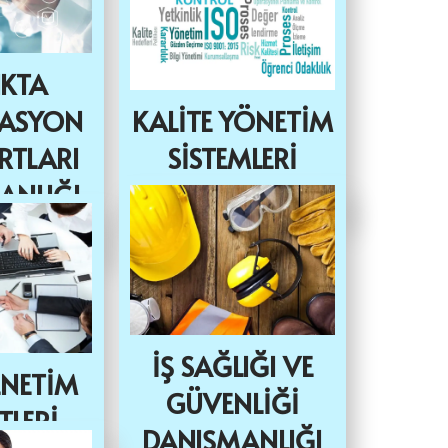
IKTA
TASYON
KALİTE YÖNETİM
RTLARI
SİSTEMLERİ
ANLIĞI
DANIŞMANLIĞI
S)
İŞ SAĞLIĞI VE
ENETİM
GÜVENLİĞİ
TLERİ
DANIŞMANLIĞI