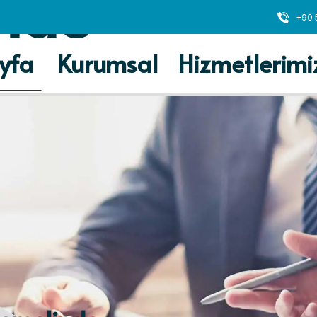
inde
+90 
yfa
Kurumsal
Hizmetlerimi