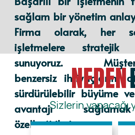
Başarılı bir işletmenin 
sağlam bir yönetim anlayı
Firma olarak, her se
işletmelere stratejik r
sunuyoruz. Müşterile
NEDEN
benzersiz ihtiyaçlarını a
sürdürülebilir büyüme v
Sizlerin yapacağı 
avantajı sağlama
özelleştirilmiş ç