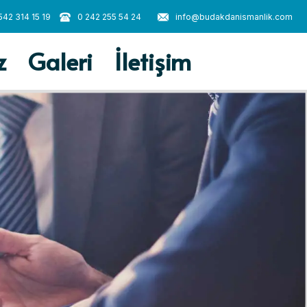
542 314 15 19
0 242 255 54 24
info@budakdanismanlik.com
z
Galeri
İletişim