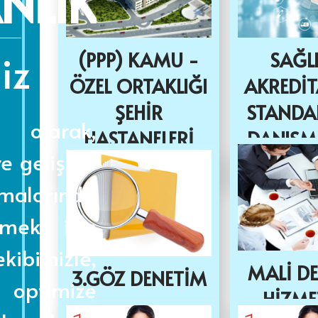
NLIK
iz
(PPP) KAMU -
SAĞL
ÖZEL ORTAKLIĞI
AKREDİ
ŞEHİR
STANDA
 olarak,
HASTANELERİ
DANIŞM
ve gelişme
DANIŞMANLIĞI
(SA
alarında
tmek için
kibimizle,
MALİ D
3.GÖZ DENETİM
i optimize
HİZME