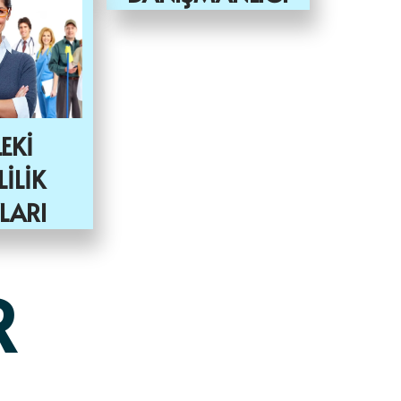
EKİ
LİLİK
LARI
R