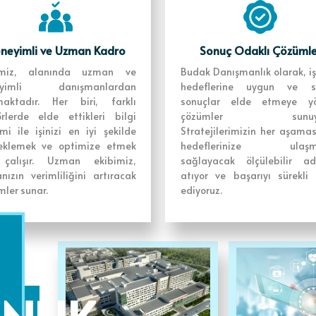
kibimizle,
ederken,
neyimli ve Uzman Kadro
Sonuç Odaklı Çözümle
lamalarla
imiz, alanında uzman ve
Budak Danışmanlık olarak, iş
eyimli danışmanlardan
hedeflerine uygun ve s
maktadır. Her biri, farklı
sonuçlar elde etmeye yö
örlerde elde ettikleri bilgi
çözümler sunuyor
imi ile işinizi en iyi şekilde
Stratejilerimizin her aşama
eklemek ve optimize etmek
hedeflerinize ulaşma
 çalışır. Uzman ekibimiz,
sağlayacak ölçülebilir ad
nızın verimliliğini artıracak
atıyor ve başarıyı sürekli 
ler sunar.
ediyoruz.