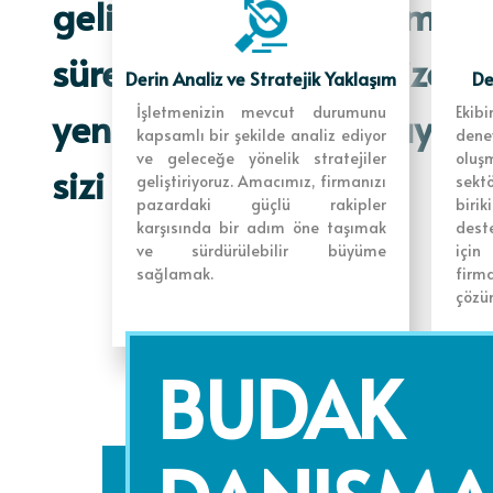
geliştiriyoruz. Deneyimli e
süreçlerinizi optimize 
Derin Analiz ve Stratejik Yaklaşım
De
yenilikçi düşünce ve uygu
İşletmenizin mevcut durumunu
Ekib
kapsamlı bir şekilde analiz ediyor
den
ve geleceğe yönelik stratejiler
oluş
sizi destekliyoruz.
geliştiriyoruz. Amacımız, firmanızı
sekt
pazardaki güçlü rakipler
birik
karşısında bir adım öne taşımak
dest
ve sürdürülebilir büyüme
için
sağlamak.
firma
çözüm
BUDAK