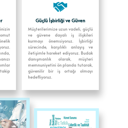
r
Güçlü İşbirliği ve Güven
inizin
Müşterilerimize uzun vadeli, güçlü
omut
ve güvene dayalı iş ilişkileri
nelik
kurmayı önemsiyoruz. İşbirliği
uz.
sürecinde, karşılıklı anlayış ve
sında,
iletişimle hareket ediyoruz. Budak
nızı
danışmanlık olarak, müşteri
ımlar
memnuniyetini ön planda tutarak,
takip
güvenilir bir iş ortağı olmayı
hedefliyoruz.