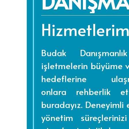
DANIŞMA
Hizmetlerim
Budak Danışmanlık
işletmelerin büyüme 
hedeflerine ulaşm
onlara rehberlik e
buradayız. Deneyimli e
yönetim süreçleriniz