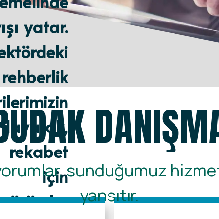
temelinde
şı yatar.
ktördeki
ehberlik
rimizin
BUDAK DANIŞMA
nlayarak,
e rekabet
yorumlar, sunduğumuz hizmetl
k için
yansıtır.
özümler